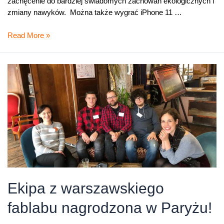
zachęcenie do bardziej świadomych zachowań ekologicznych i
zmiany nawyków. Można także wygrać iPhone 11 …
Dołącz
Read More »
do
akcji
Orange
Flex
„Bez
śladu”
Ekipa z warszawskiego
fablabu nagrodzona w Paryżu!