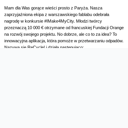
Mam dla Was gorące wieści prosto z Paryża. Nasza
zaprzyjaźniona ekipa z warszawskiego fablabu odebrała
nagrodę w konkursie #IMake4MyCity. Młodzi twórcy
przeznaczą 10 000 € otrzymane od francuskiej Fundacji Orange
na rozwój swojego projektu. No dobrze, ale co to za idea? To
innowacyjna aplikacja, która pomoże w przetwarzaniu odpadów.
Nazywa się ReCycle! i działa następująco: …
Ekipa
Read More »
z
warszawskiego
fablabu
nagrodzona
Oferta
Na skróty
w
Paryżu!
Przedłuż umowę
Regulaminy i cenniki
Przenieś numer
Roaming i połączenia
Internet
międzynarodowe
Orange Flex
Poradnik Orange
Offers for foreigners
Status urządzenia na raty