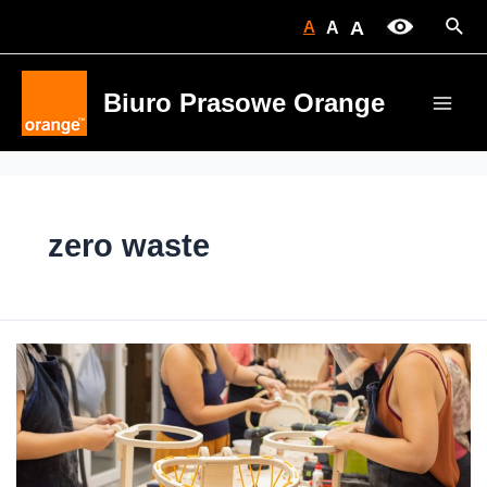
Skip
Sear
A
A
A
to
content
Biuro Prasowe Orange
Main
Men
zero waste