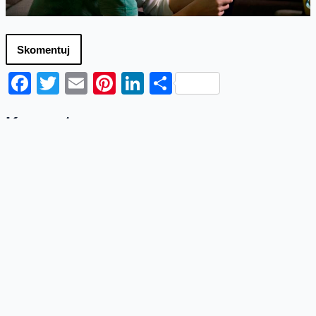
Skomentuj
Facebook
Twitter
Email
Pinterest
LinkedIn
Share
Komentarze
emitelek
17:42 17-01-2018
Szkoda, że nie dacie dzieciakom na ferie jakiegoś
pakietu danych do wykorzystania na kontakt
np. z rodzicami ;P
Odpowiedz
Piotr Domański
11:15 18-01-2018
emitelek, a co ma piernik do wiatraka?
Dzieciom na ferie dajemy przede
wszystkim kilka możliwości,