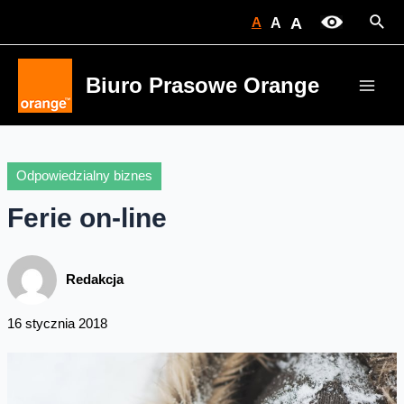
Skip
Sear
A
A
A
to
content
Biuro Prasowe Orange
Main
Men
Odpowiedzialny biznes
Ferie on-line
Redakcja
16 stycznia 2018