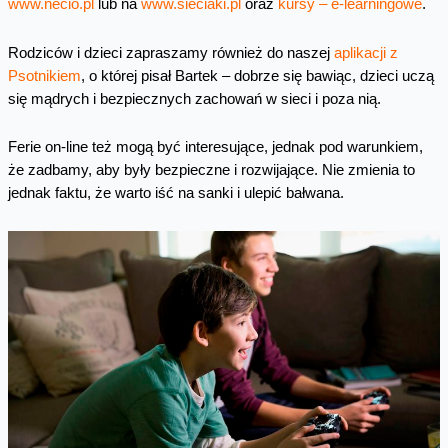
www.necio.pl
lub na
www.sieciaki.pl
oraz
kursy – e-learningowe
.
Rodziców i dzieci zapraszamy również do naszej
aplikacji z
Psotnikiem
, o której pisał Bartek – dobrze się bawiąc, dzieci uczą
się mądrych i bezpiecznych zachowań w sieci i poza nią.
Ferie on-line też mogą być interesujące, jednak pod warunkiem,
że zadbamy, aby były bezpieczne i rozwijające. Nie zmienia to
jednak faktu, że warto iść na sanki i ulepić bałwana.