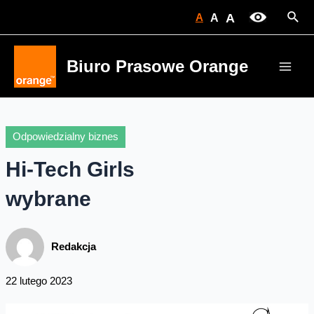
Skip
Sear
A
A
A
to
content
Biuro Prasowe Orange
Main
Men
Odpowiedzialny biznes
Hi-Tech Girls
wybrane
Redakcja
22 lutego 2023