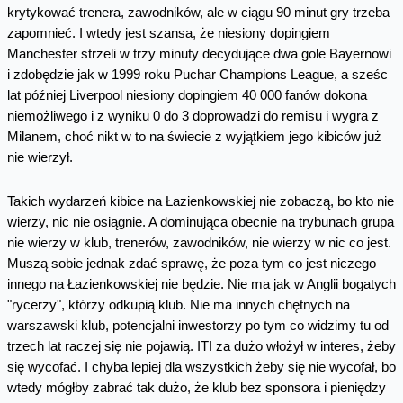
krytykować trenera, zawodników, ale w ciągu 90 minut gry trzeba
zapomnieć. I wtedy jest szansa, że niesiony dopingiem
Manchester strzeli w trzy minuty decydujące dwa gole Bayernowi
i zdobędzie jak w 1999 roku Puchar Champions League, a sześc
lat później Liverpool niesiony dopingiem 40 000 fanów dokona
niemożliwego i z wyniku 0 do 3 doprowadzi do remisu i wygra z
Milanem, choć nikt w to na świecie z wyjątkiem jego kibiców już
nie wierzył.
Takich wydarzeń kibice na Łazienkowskiej nie zobaczą, bo kto nie
wierzy, nic nie osiągnie. A dominująca obecnie na trybunach grupa
nie wierzy w klub, trenerów, zawodników, nie wierzy w nic co jest.
Muszą sobie jednak zdać sprawę, że poza tym co jest niczego
innego na Łazienkowskiej nie będzie. Nie ma jak w Anglii bogatych
"rycerzy", którzy odkupią klub. Nie ma innych chętnych na
warszawski klub, potencjalni inwestorzy po tym co widzimy tu od
trzech lat raczej się nie pojawią. ITI za dużo włożył w interes, żeby
się wycofać. I chyba lepiej dla wszystkich żeby się nie wycofał, bo
wtedy mógłby zabrać tak dużo, że klub bez sponsora i pieniędzy