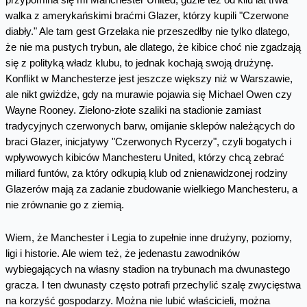
walka z amerykańskimi braćmi Glazer, którzy kupili "Czerwone
diabły." Ale tam gest Grzelaka nie przeszedłby nie tylko dlatego,
że nie ma pustych trybun, ale dlatego, że kibice choć nie zgadzają
się z polityką władz klubu, to jednak kochają swoją drużynę.
Konflikt w Manchesterze jest jeszcze większy niż w Warszawie,
ale nikt gwiżdże, gdy na murawie pojawia się Michael Owen czy
Wayne Rooney. Zielono-złote szaliki na stadionie zamiast
tradycyjnych czerwonych barw, omijanie sklepów należących do
braci Glazer, inicjatywy "Czerwonych Rycerzy", czyli bogatych i
wpływowych kibiców Manchesteru United, którzy chcą zebrać
miliard funtów, za który odkupią klub od znienawidzonej rodziny
Glazerów mają za zadanie zbudowanie wielkiego Manchesteru, a
nie zrównanie go z ziemią.
Wiem, że Manchester i Legia to zupełnie inne drużyny, poziomy,
ligi i historie. Ale wiem też, że jedenastu zawodników
wybiegających na własny stadion na trybunach ma dwunastego
gracza. I ten dwunasty często potrafi przechylić szalę zwycięstwa
na korzyść gospodarzy. Można nie lubić właścicieli, można