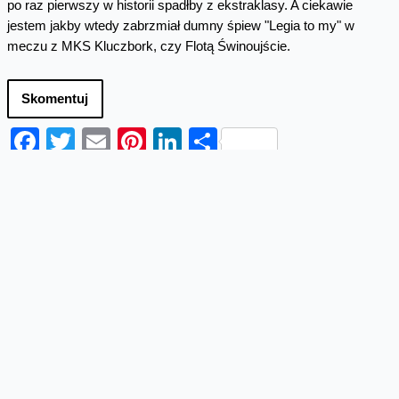
po raz pierwszy w historii spadłby z ekstraklasy. A ciekawie
jestem jakby wtedy zabrzmiał dumny śpiew "Legia to my" w
meczu z MKS Kluczbork, czy Flotą Świnoujście.
Skomentuj
Facebook
Twitter
Email
Pinterest
LinkedIn
Share
Najnowsze wpisy z kategorii
Odpowiedzialny biznes
Mają wielkie serca i razem mogą
zrobić wszystko
Wolontariuszki i wolontariusze Fundacji Orange
podczas kolejnej, wiosennej edycji wolontariatu
zorganizowali w całej Polsce aż 100 różnych akcji
pomocowych. Dali...