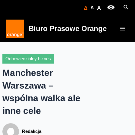
Skip
Sear
A
A
A
to
content
Biuro Prasowe Orange
Main
Men
Odpowiedzialny biznes
Manchester
Warszawa –
wspólna walka ale
inne cele
Redakcja