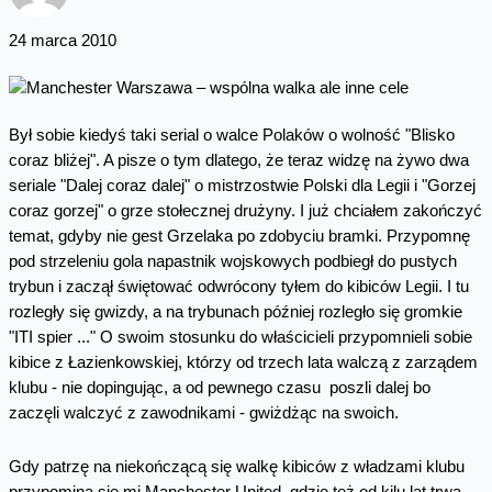
24 marca 2010
Był sobie kiedyś taki serial o walce Polaków o wolność "Blisko
coraz bliżej". A pisze o tym dlatego, że teraz widzę na żywo dwa
seriale "Dalej coraz dalej" o mistrzostwie Polski dla Legii i "Gorzej
coraz gorzej" o grze stołecznej drużyny. I już chciałem zakończyć
temat, gdyby nie gest Grzelaka po zdobyciu bramki. Przypomnę
pod strzeleniu gola napastnik wojskowych podbiegł do pustych
trybun i zaczął świętować odwrócony tyłem do kibiców Legii. I tu
rozległy się gwizdy, a na trybunach później rozległo się gromkie
"ITI spier ..." O swoim stosunku do właścicieli przypomnieli sobie
kibice z Łazienkowskiej, którzy od trzech lata walczą z zarządem
klubu - nie dopingując, a od pewnego czasu poszli dalej bo
zaczęli walczyć z zawodnikami - gwiżdżąc na swoich.
Gdy patrzę na niekończącą się walkę kibiców z władzami klubu
przypomina się mi Manchester United, gdzie też od kilu lat trwa