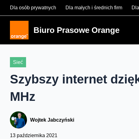
Skip
Dla osób prywatnych
Dla małych i średnich firm
Dla
to
content
Biuro Prasowe Orange
Sieć
Szybszy internet dzię
MHz
Wojtek Jabczyński
13 października 2021