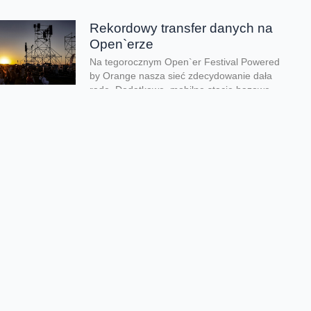
Rekordowy transfer danych na
Open`erze
Na tegorocznym Open`er Festival Powered
by Orange nasza sieć zdecydowanie dała
radę. Dodatkowe, mobilne stacje bazowe
spisały się wyśmienicie. Mogliście...
Uwaga, zaczyna się sezon
burzowy
Zaczyna się burzowy sezon. Dlatego warto
zwrócić uwagę na bezpieczeństwo swojego
sprzętu elektronicznego. Pioruny i przepięcia
mogą nie tylko zakłócić...
Przygotowaliśmy sieć na
wakacje
Doczekaliśmy się wakacji i ruszamy na