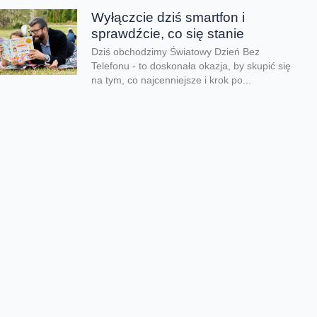
Wyłączcie dziś smartfon i
sprawdźcie, co się stanie
Dziś obchodzimy Światowy Dzień Bez
Telefonu - to doskonała okazja, by skupić się
na tym, co najcenniejsze i krok po...
Lato pełne przygód zamiast
ekranów
Kiedy kończy się rok szkolny i tempo zwalnia,
czas wolny mogą przesadnie wypełniać
ekrany. Co zrobić, aby zadbać o zdrowy...
Dzień taty jest nie tylko dzisiaj
Dziś świętujemy Dzień Taty. Według badań
Fundacji Share the Care tylko 24% ojców w
Polsce skorzystało z urlopu rodzicielskiego
w...