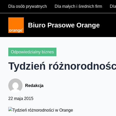
Skip
Dla osób prywatnych
Dla małych i średnich firm
Dla
to
content
Biuro Prasowe Orange
Odpowiedzialny biznes
Tydzień różnorodnośc
Redakcja
22 maja 2015