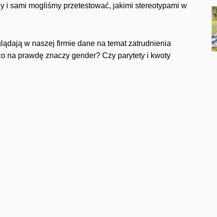
ny i sami mogliśmy przetestować, jakimi stereotypami w
lądają w naszej firmie dane na temat zatrudnienia
 co na prawdę znaczy gender? Czy parytety i kwoty
ym suficie, a zapominamy o szklanych ścianach czy
eresowanych zapraszam na stronę
dlaczego kobiety widzą więcej kolorów, kto częściej się
iśmy zabawny test na płeć mózgu.
ową poświęciliśmy środę. Pytaliśmy młodszych i tych
racy, jak ich praca wygląda dziś a jak było w
 należymy, a także pokazywaliśmy osoby, które bez
ego Dziadka
.
 niepełnosprawnością. Dzięki współpracy z Fundacją
ier mieliśmy wiele ciekawych materiałów edukacyjnych i
skierowane do tej grupy pracowników – program Zdrowie