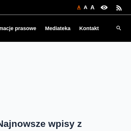
A
A
A
Searc
rmacje prasowe
Mediateka
Kontakt
Najnowsze wpisy z