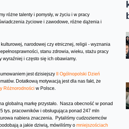
 różne talenty i pomysły, w życiu i w pracy
oświadczenia życiowe i zawodowe, różne dążenia i
ulturowej, narodowej czy etnicznej, religii - wyznania
iepełnosprawności, stanu zdrowia, wieku, stażu pracy
y wyraźniej i często się ich obawiamy.
umowaniem jest dzisiejszy
II Ogólnopolski Dzień
matów. Dotatkową motywacją jest dla nas fakt, że
ty Różnorodności
w Polsce.
k na globalną markę przystało. Nasza obecność w ponad
155 tys. pracowników i obsługująca ponad 247 mln
ulturowa nabiera znaczenia. Pytaliśmy cudzoziemców
 podobają a jakie dziwią, mówiliśmy o
mniejszościach