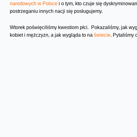
narodowych w Polsce
i o tym, kto czuje się dyskryminowa
postrzeganiu innych nacji się posługujemy.
Wtorek poświęciliśmy kwestiom płci. Pokazaliśmy, jak wyg
kobiet i mężczyzn, a jak wygląda to na
świecie
. Pytaliśmy
prowadzą do złotych spódnic? I dlaczego mówimy o szklan
szklanych ruchomych schodach i lepkiej podłodze ( zaint
www.rownoscwbiznesie.mpips.gov.pl
). Wyjaśnialiśmy też 
uśmiecha, a kto bardziej kłamie? A na koniec proponowal
Sprawom związanym z wiekiem i przynależnością pokoleni
bardziej doświadczonych pracowników – co sobie cenią w p
przeszłości. Sprawdzaliśmy w teście do którego pokolenia
względu na wiek – są aktywne i pełne energii np.
Dziarski
Kolejnym tematem była dla nas sprawność w pracy osób z
Integracja, Fundacją Widzialni i Fundacją Polska Bez bar
kampanii społecznych
. Pokazaliśmy też nasze działania 