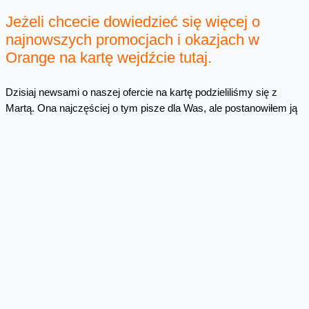
Jeżeli chcecie dowiedzieć się więcej o
najnowszych promocjach i okazjach w
Orange na kartę wejdźcie tutaj.
Dzisiaj newsami o naszej ofercie na kartę podzieliliśmy się z
Martą. Ona najczęściej o tym pisze dla Was, ale postanowiłem ją
nieco odciążyć, dokonując błyskawicznego przejęcia tematu ;-)
Tak, że ja mam dzisiaj dla Was wieści o nowych możliwościach
rejestracji, a Marta opisała Wam
zmiany w ofercie i odpalenie „Za
darmo w Orange” także w OFnK.
Prawdziwy "Dzień Orange na
kartę" na naszym blogu ;-)
Skomentuj
Facebook
Twitter
Email
Pinterest
LinkedIn
Share
Komentarze