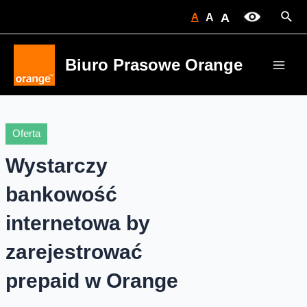
Skip
Sear
A
A
A
to
content
Biuro Prasowe Orange
Main
Men
Oferta
Wystarczy
bankowość
internetowa by
zarejestrować
prepaid w Orange