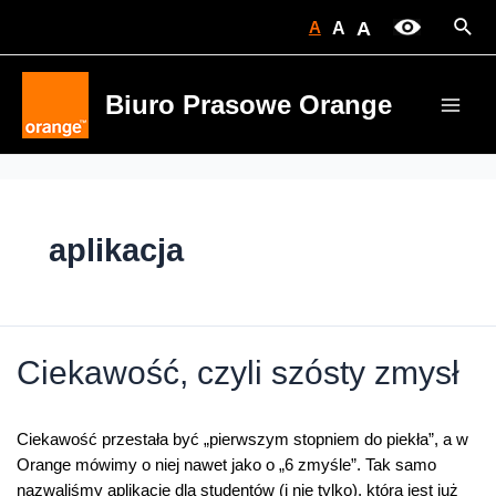
Skip
Sear
A
A
A
to
content
Biuro Prasowe Orange
Main
Men
aplikacja
Ciekawość, czyli szósty zmysł
Ciekawość przestała być „pierwszym stopniem do piekła”, a w
Orange mówimy o niej nawet jako o „6 zmyśle”. Tak samo
nazwaliśmy aplikację dla studentów (i nie tylko), która jest już