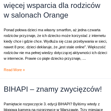
więcej wsparcia dla rodziców
w salonach Orange
Ponad połowa dzieci ma własny smartfon, aż jedna czwarta
rodziców przyznaje, że ich dziecko może korzystać z internetu
kiedy chce i gdzie chce. Wydłuża się czas przebywania w sieci,
nawet 8 proc. dzieci deklaruje, że „jest stale online”. Większość
rodziców nie ma pełnej wiedzy dotyczącej aktywności ich dzieci
w internecie. Prawie co piąte dziecko przyznaje, …
Chroń
Read More »
Dzieci
w
Sieci
BIHAPI – znamy zwycięzców!
–
nowa
aplikacja
Pamiętacie rozpoczęcie 3. edycji BIHAPI? Byliśmy wtedy z
mobilna,
blogową kamerą na rozgrzewce w Warszawie. Trzy miesiące