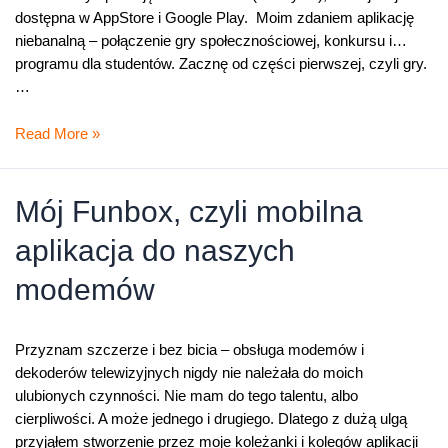
dostępna w AppStore i Google Play. Moim zdaniem aplikację
niebanalną – połączenie gry społecznościowej, konkursu i…
programu dla studentów. Zacznę od części pierwszej, czyli gry.
…
Ciekawość,
Read More »
czyli
szósty
zmysł
Mój Funbox, czyli mobilna
aplikacja do naszych
modemów
Przyznam szczerze i bez bicia – obsługa modemów i
dekoderów telewizyjnych nigdy nie należała do moich
ulubionych czynności. Nie mam do tego talentu, albo
cierpliwości. A może jednego i drugiego. Dlatego z dużą ulgą
przyjąłem stworzenie przez moje koleżanki i kolegów aplikacji