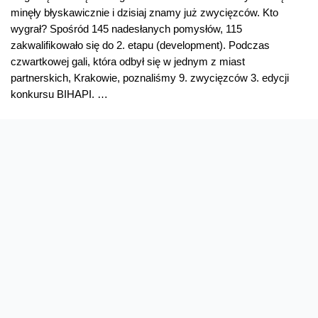
jeszcze
minęły błyskawicznie i dzisiaj znamy już zwycięzców. Kto
więcej
wygrał? Spośród 145 nadesłanych pomysłów, 115
wsparcia
zakwalifikowało się do 2. etapu (development). Podczas
dla
czwartkowej gali, która odbył się w jednym z miast
rodziców
partnerskich, Krakowie, poznaliśmy 9. zwycięzców 3. edycji
w
konkursu BIHAPI. …
salonach
Orange
BIHAPI
Read More »
–
znamy
zwycięzców!