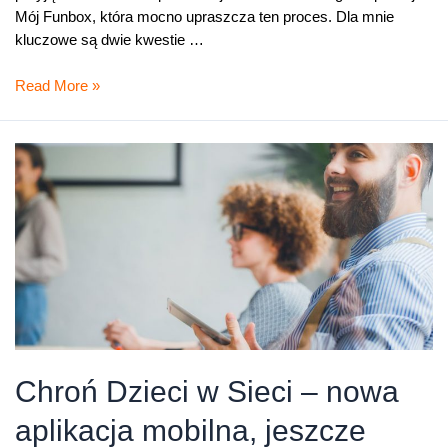
Mój Funbox, która mocno upraszcza ten proces. Dla mnie
kluczowe są dwie kwestie …
Mój
Read More »
Funbox,
czyli
mobilna
aplikacja
do
naszych
modemów
Chroń Dzieci w Sieci – nowa
aplikacja mobilna, jeszcze