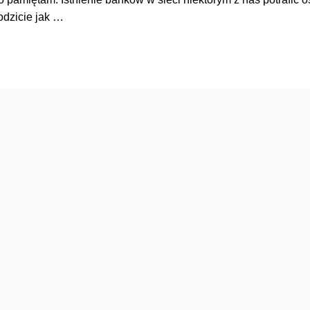
odzicie jak …
– osobę, pamiętam jeszcze czasy, gdy operacje bankowe moż
 tego wrócić – możliwość zrobienia przelewu z każdego miejsca, 