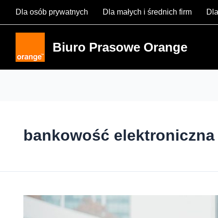
Skip
Dla osób prywatnych
Dla małych i średnich firm
Dla
to
content
Biuro Prasowe Orange
bankowość elektroniczna