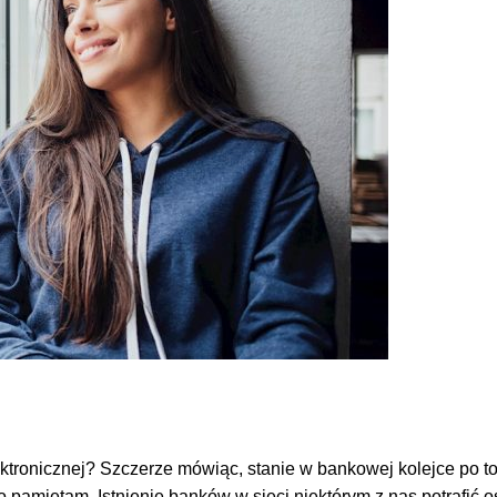
tronicznej? Szczerze mówiąc, stanie w bankowej kolejce po to
o pamiętam. Istnienie banków w sieci niektórym z nas potrafić 