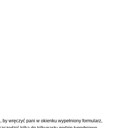
, by wręczyć pani w okienku wypełniony formularz,
oszczędzić kilka do kilkunastu godzin tygodniowo.