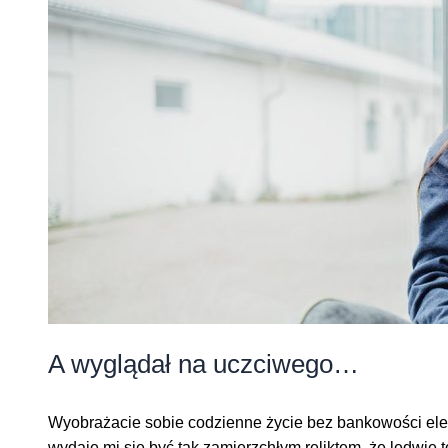
A wyglądał na uczciwego…
Wyobrażacie sobie codzienne życie bez bankowości elek
wydaje mi się być tak zamierzchłym reliktem, że ledwie t