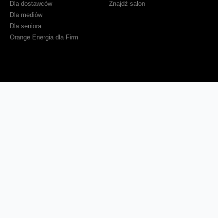
Dla dostawców
Znajdź salon
Dla mediów
Dla seniora
Orange Energia dla Firm
Sprawdź mapę zasięgu
Kontakt
Ważne komunikaty
Regulamin serwisu
Warunki zakupów
Ochrona danych osobowych