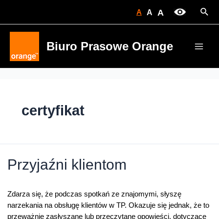
Skip
Sear
A
A
A
to
content
Biuro Prasowe Orange
Main
Men
certyfikat
Przyjaźni klientom
Zdarza się, że podczas spotkań ze znajomymi, słyszę
narzekania na obsługę klientów w TP. Okazuje się jednak, że to
przeważnie zasłyszane lub przeczytane opowieści, dotyczące