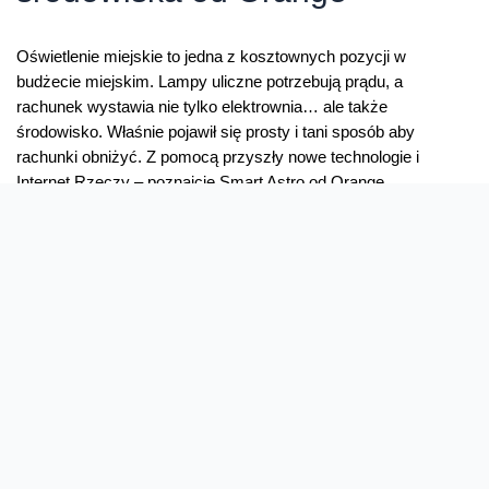
Oświetlenie miejskie to jedna z kosztownych pozycji w
budżecie miejskim. Lampy uliczne potrzebują prądu, a
rachunek wystawia nie tylko elektrownia… ale także
środowisko. Właśnie pojawił się prosty i tani sposób aby
rachunki obniżyć. Z pomocą przyszły nowe technologie i
Internet Rzeczy – poznajcie Smart Astro od Orange.
Oszczędzanie w dobowym rytmie Smart Astro to system …
Smart
Read More »
Astro:
technologie
dla
środowiska
od
Orange