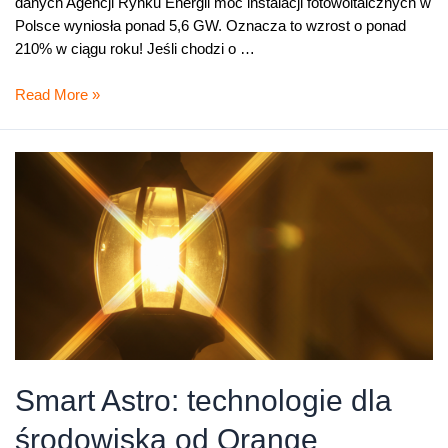
danych Agencji Rynku Energii moc instalacji fotowoltaicznych w
Polsce wyniosła ponad 5,6 GW. Oznacza to wzrost o ponad
210% w ciągu roku! Jeśli chodzi o …
Fotowoltaika
Read More »
od
Orange
dla
małych
i
średnich
firm
Smart Astro: technologie dla
środowiska od Orange