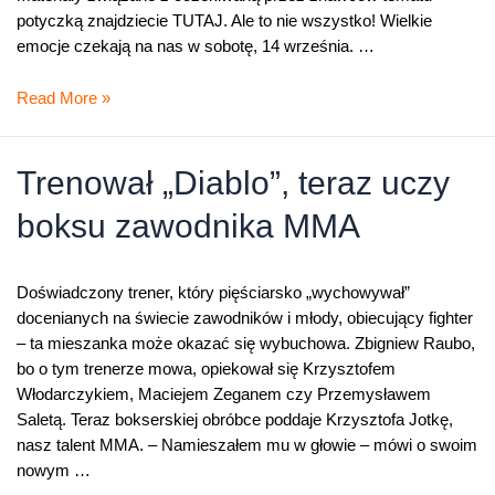
potyczką znajdziecie TUTAJ. Ale to nie wszystko! Wielkie
emocje czekają na nas w sobotę, 14 września. …
Nie
Read More »
tylko
boks.
W
Trenował „Diablo”, teraz uczy
ten
boksu zawodnika MMA
weekend
powróci
legenda
Doświadczony trener, który pięściarsko „wychowywał”
docenianych na świecie zawodników i młody, obiecujący fighter
– ta mieszanka może okazać się wybuchowa. Zbigniew Raubo,
bo o tym trenerze mowa, opiekował się Krzysztofem
Włodarczykiem, Maciejem Zeganem czy Przemysławem
Saletą. Teraz bokserskiej obróbce poddaje Krzysztofa Jotkę,
nasz talent MMA. – Namieszałem mu w głowie – mówi o swoim
nowym …