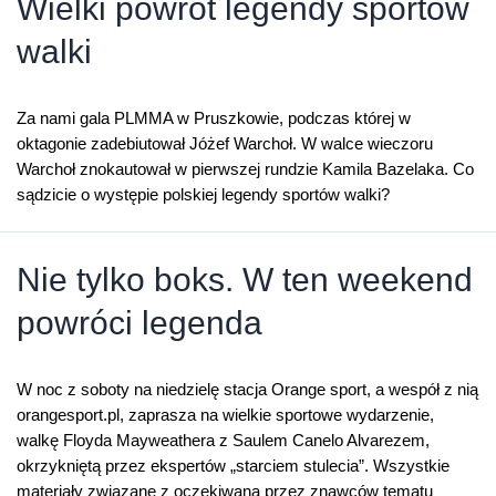
Wielki powrót legendy sportów
w
walki
Telewizji
Orange
Za nami gala PLMMA w Pruszkowie, podczas której w
oktagonie zadebiutował Jóżef Warchoł. W walce wieczoru
Warchoł znokautował w pierwszej rundzie Kamila Bazelaka. Co
sądzicie o występie polskiej legendy sportów walki?
Nie tylko boks. W ten weekend
powróci legenda
W noc z soboty na niedzielę stacja Orange sport, a wespół z nią
orangesport.pl, zaprasza na wielkie sportowe wydarzenie,
walkę Floyda Mayweathera z Saulem Canelo Alvarezem,
okrzykniętą przez ekspertów „starciem stulecia”. Wszystkie
materiały związane z oczekiwaną przez znawców tematu