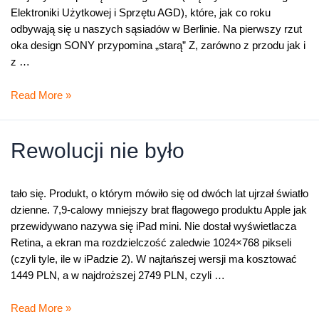
Elektroniki Użytkowej i Sprzętu AGD), które, jak co roku
odbywają się u naszych sąsiadów w Berlinie. Na pierwszy rzut
oka design SONY przypomina „starą” Z, zarówno z przodu jak i
z …
Nowy
Read More »
SONY
Xperia
Z1
Rewolucji nie było
tało się. Produkt, o którym mówiło się od dwóch lat ujrzał światło
dzienne. 7,9-calowy mniejszy brat flagowego produktu Apple jak
przewidywano nazywa się iPad mini. Nie dostał wyświetlacza
Retina, a ekran ma rozdzielczość zaledwie 1024×768 pikseli
(czyli tyle, ile w iPadzie 2). W najtańszej wersji ma kosztować
1449 PLN, a w najdroższej 2749 PLN, czyli …
Rewolucji
Read More »