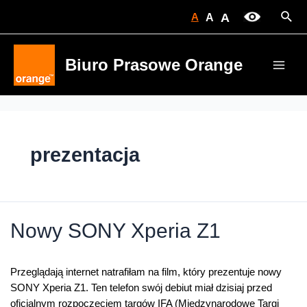
Skip
Sear
A
A
A
to
content
Biuro Prasowe Orange
Main
Men
prezentacja
Nowy SONY Xperia Z1
Przeglądają internet natrafiłam na film, który prezentuje nowy
SONY Xperia Z1. Ten telefon swój debiut miał dzisiaj przed
oficjalnym rozpoczęciem targów IFA (Międzynarodowe Targi