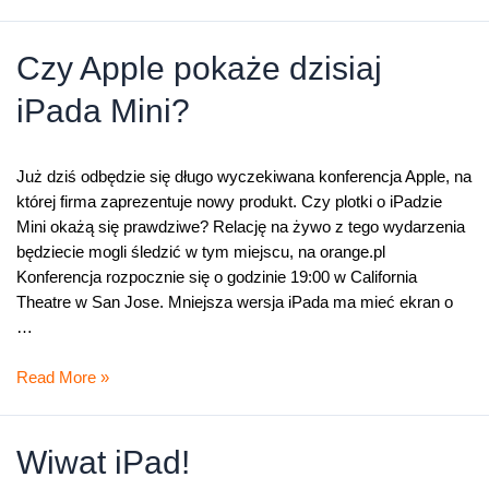
nie
było
Czy Apple pokaże dzisiaj
iPada Mini?
Już dziś odbędzie się długo wyczekiwana konferencja Apple, na
której firma zaprezentuje nowy produkt. Czy plotki o iPadzie
Mini okażą się prawdziwe? Relację na żywo z tego wydarzenia
będziecie mogli śledzić w tym miejscu, na orange.pl
Konferencja rozpocznie się o godzinie 19:00 w California
Theatre w San Jose. Mniejsza wersja iPada ma mieć ekran o
…
Czy
Read More »
Apple
pokaże
dzisiaj
Wiwat iPad!
iPada