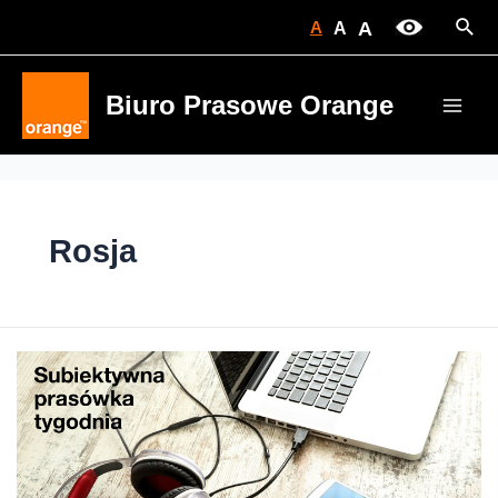
Skip
Sear
A
A
A
to
content
Biuro Prasowe Orange
Main
Men
Rosja