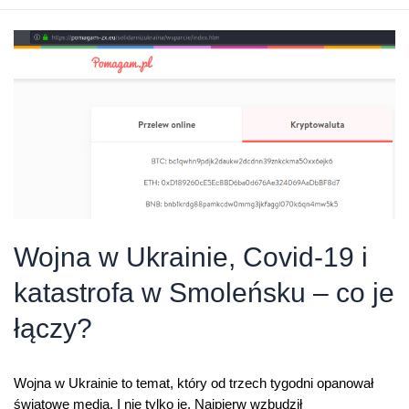
Ukrainie,
a
Putin
na
innej
planecie
Wojna w Ukrainie, Covid-19 i
katastrofa w Smoleńsku – co je
łączy?
Wojna w Ukrainie to temat, który od trzech tygodni opanował
światowe media. I nie tylko je. Najpierw wzbudził