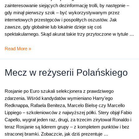
zainteresowanie siejących dezinformację trolli, by następnie –
gdy minął pierwszy szok – być wykorzystywanym przez
internetowych przestępców i pospolitych oszustów. Jak
zawsze, gdy globalnie lub lokalnie dzieje się coś
spektakularnego. Skąd akurat takie trzy przytoczone w tytule …
Wojna
Read More »
w
Ukrainie,
Covid-
Mecz w reżyserii Polańskiego
19
i
katastrofa
Rosjanie po Euro szukali selekcjonera z prawdziwego
w
zdarzenia. Wśród kandydatów wymieniano Harry’ego
Smoleńsku
Redknappa, Rafaela Beniteza, Marcelo Bielsę czy Marcello
–
Lippiego – szkoleniowców z najwyższej półki. Stery objął Fabio
co
Capello, wygrał jeden raz, drugi, za trzecim zirytował Ronaldo i
je
teraz Rosjanie są liderem grupy – z kompletem punktów i bez
łączy?
straconej bramki. Zobaczcie, jak dziś prezentuje …