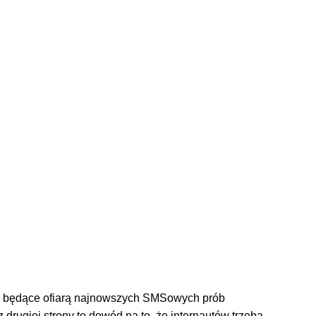
rki będące ofiarą najnowszych SMSowych prób
 drugiej strony to dowód na to, że internautów trzeba