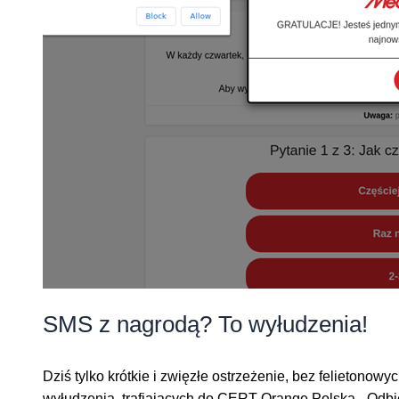
SMS z nagrodą? To wyłudzenia!
Dziś tylko krótkie i zwięzłe ostrzeżenie, bez felieto
wyłudzenia, trafiających do CERT Orange Polska. „Odbierz