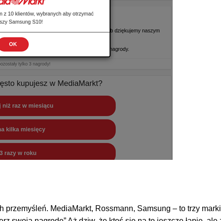
nowych przemyśleń. MediaMarkt, Rossmann, Samsung – to trzy ma
 swoją nagrodę” Aż dziw, że ktoś się na to jeszcze łapie, ale z