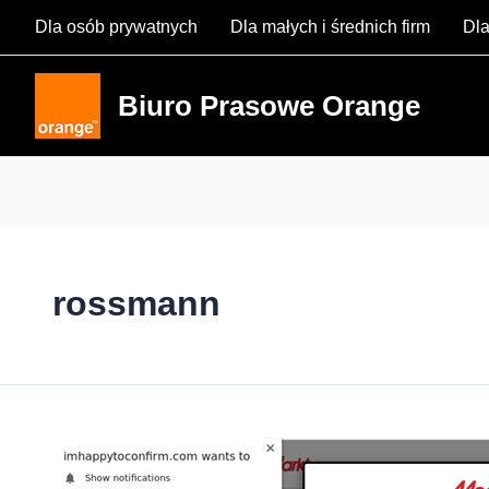
Skip
Dla osób prywatnych
Dla małych i średnich firm
Dla
to
content
Biuro Prasowe Orange
rossmann