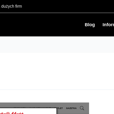
 dużych firm
Blog
Info