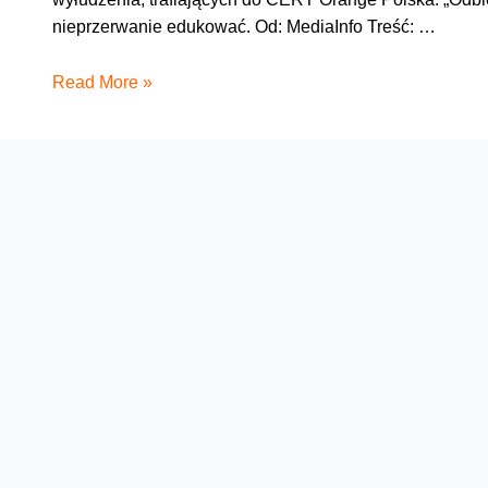
nieprzerwanie edukować. Od: MediaInfo Treść: …
SMS
Read More »
z
nagrodą?
To
wyłudzenia!