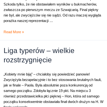
Szkoda tylko, że nie obstawiałem wyników u bukmacherów,
zwłaszcza po pierwszym meczu ze Szwajcarią. Final piękny
nie był, ale zwyciężców się nie sądzi. Od razu inaczej wygląda
porażka naszej reprezentacji …
Viva
Read More »
Espana!
Liga typerów – wielkie
rozstrzygnięcie
„Kobiety mnie biją” – chciałoby się powiedzieć panowie!
Zwyciężyła bezapelacyjnie i to bez stosowania brutalnych fauli,
jak w finale – Paola. Była absolutnie poza konkurencją od
samego początku. Zdobyła łącznie 19 pkt. Na miejscu 3
również przedstawicielka płci pięknej – Hon, która od samego
początku konsekwentnie obstawiała finał dwóch drużyn na H. W