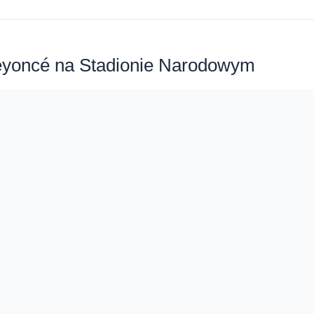
eyoncé na Stadionie Narodowym
z pierwszy w Polsce podczas pierwszego dnia Orange Warsaw F
ach 25 i 26 maja na Stadionie Narodowym. Beyoncé wystąpi p
Narodowym
Mistrzostw Świata 2014 odbędą się na Stadionie Narodowym. Kad