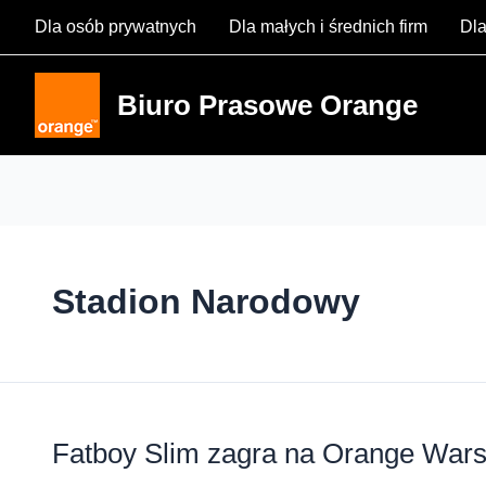
Skip
Dla osób prywatnych
Dla małych i średnich firm
Dla
to
content
Biuro Prasowe Orange
Stadion Narodowy
Fatboy Slim zagra na Orange Wars