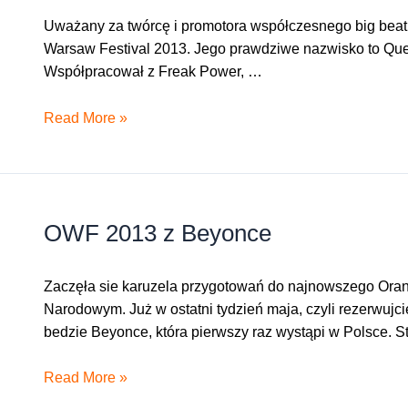
Uważany za twórcę i promotora współczesnego big beatu,
Warsaw Festival 2013. Jego prawdziwe nazwisko to Quen
Współpracował z Freak Power, …
Fatboy
Read More »
Slim
zagra
na
Orange
OWF 2013 z Beyonce
Warsaw
Festival
2013
Zaczęła sie karuzela przygotowań do najnowszego Orang
Narodowym. Już w ostatni tydzień maja, czyli rezerwuj
bedzie Beyonce, która pierwszy raz wystąpi w Polsce. S
OWF
Read More »
2013