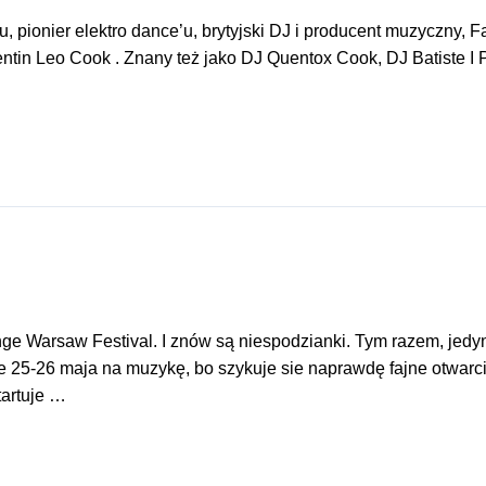
 pionier elektro dance’u, brytyjski DJ i producent muzyczny, 
tin Leo Cook . Znany też jako DJ Quentox Cook, DJ Batiste I 
e Warsaw Festival. I znów są niespodzianki. Tym razem, jedyny
cie 25-26 maja na muzykę, bo szykuje sie naprawdę fajne otwa
tartuje …