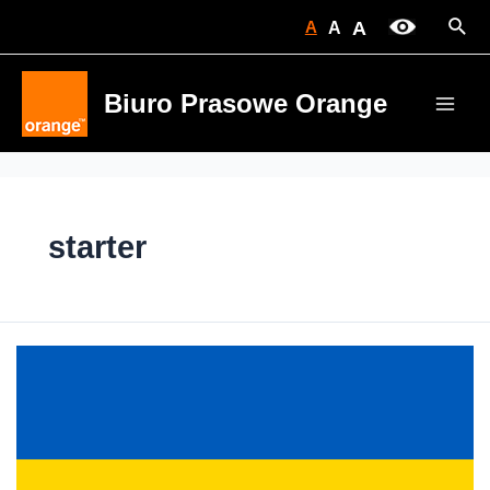
Skip
Sear
A
A
A
to
content
Biuro Prasowe Orange
Main
Men
starter