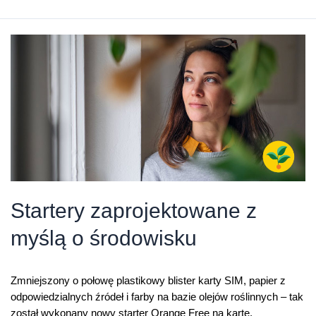
możecie
pomóc
obywatelom
Ukrainy
ze
starterami
Startery zaprojektowane z
myślą o środowisku
Zmniejszony o połowę plastikowy blister karty SIM, papier z
odpowiedzialnych źródeł i farby na bazie olejów roślinnych – tak
został wykonany nowy starter Orange Free na kartę.