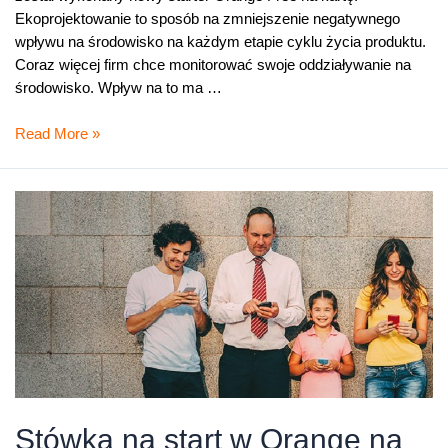
Ekoprojektowanie to sposób na zmniejszenie negatywnego
wpływu na środowisko na każdym etapie cyklu życia produktu.
Coraz więcej firm chce monitorować swoje oddziaływanie na
środowisko. Wpływ na to ma …
Startery
Read More »
zaprojektowane
z
myślą
o
środowisku
Stówka na start w Orange na