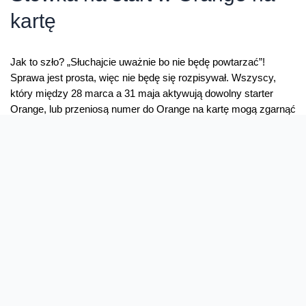
kartę
Jak to szło? „Słuchajcie uważnie bo nie będę powtarzać”!
Sprawa jest prosta, więc nie będę się rozpisywał. Wszyscy,
który między 28 marca a 31 maja aktywują dowolny starter
Orange, lub przeniosą numer do Orange na kartę mogą zgarnąć
bonus – 100 zł na rozmowy do wszystkich sieci, ważne przez
30 dni. By odpalić bonus wystarczy …
Stówka
Read More »
na
start
w
Orange
na
kartę