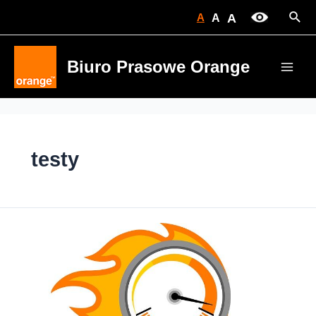
Skip
Sear
A
A
A
to
content
Biuro Prasowe Orange
Main
Men
testy