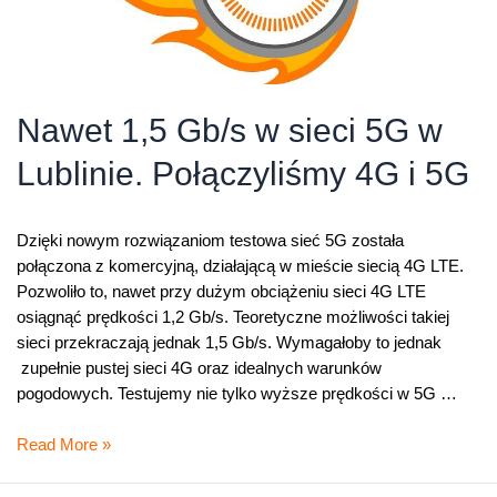
Nawet 1,5 Gb/s w sieci 5G w
Lublinie. Połączyliśmy 4G i 5G
Dzięki nowym rozwiązaniom testowa sieć 5G została
połączona z komercyjną, działającą w mieście siecią 4G LTE.
Pozwoliło to, nawet przy dużym obciążeniu sieci 4G LTE
osiągnąć prędkości 1,2 Gb/s. Teoretyczne możliwości takiej
sieci przekraczają jednak 1,5 Gb/s. Wymagałoby to jednak
zupełnie pustej sieci 4G oraz idealnych warunków
pogodowych. Testujemy nie tylko wyższe prędkości w 5G …
Nawet
Read More »
1,5
Gb/s