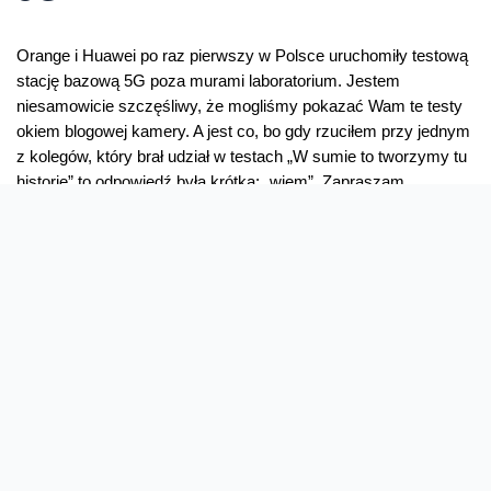
Orange i Huawei po raz pierwszy w Polsce uruchomiły testową
stację bazową 5G poza murami laboratorium. Jestem
niesamowicie szczęśliwy, że mogliśmy pokazać Wam te testy
okiem blogowej kamery. A jest co, bo gdy rzuciłem przy jednym
z kolegów, który brał udział w testach „W sumie to tworzymy tu
historię” to odpowiedź była krótka: „wiem”. Zapraszam …
Jak
Read More »
to
działa
#7
–
pierwszy
test
5G