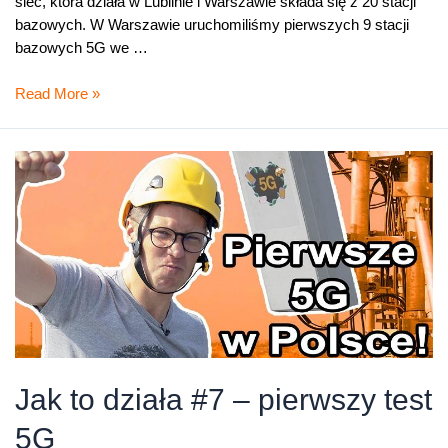
sieć, która działa w Lublinie i Warszawie składa się z 20 stacji
bazowych. W Warszawie uruchomiliśmy pierwszych 9 stacji
bazowych 5G we …
Testy
Read More »
5G
w
Orange
Polska
trwają
nadal
Jak to działa #7 – pierwszy test
5G