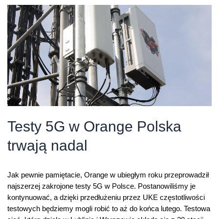
w
sieci
5G
w
Lublinie.
Połączyliśmy
4G
i
5G
Testy 5G w Orange Polska
trwają nadal
Jak pewnie pamiętacie, Orange w ubiegłym roku przeprowadził
najszerzej zakrojone testy 5G w Polsce. Postanowiliśmy je
kontynuować, a dzięki przedłużeniu przez UKE częstotliwości
testowych będziemy mogli robić to aż do końca lutego. Testowa