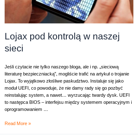
Lojax pod kontrolą w naszej
sieci
Jeśli czytacie nie tylko naszego bloga, ale i np. „sieciową
literaturę bezpieczniacką”, mogliście trafić na artykuł o trojanie
Lojax. To wyjątkowo złośliwe paskudztwo. Instaluje się jako
moduł UEFI, co powoduje, że nie damy rady się go pozbyć
reinstalując system, a nawet… wyrzucając twardy dysk. UEFI
to następca BIOS – interfejsu między systemem operacyjnym i
oprogramowaniem …
Lojax
Read More »
pod
kontrolą