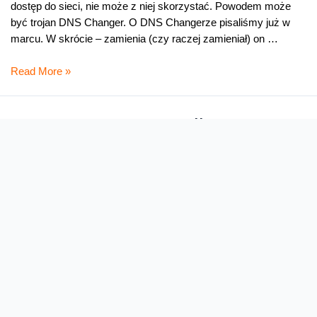
dostęp do sieci, nie może z niej skorzystać. Powodem może
być trojan DNS Changer. O DNS Changerze pisaliśmy już w
marcu. W skrócie – zamienia (czy raczej zamieniał) on …
Sprawdź,
Read More »
czy
wyłączą
Ci
Patrz na SMSy, czyli warto
internet
pilnować swoich pieniędzy
Ledwie przez banki i media gremialnie przetoczyła się fala
ostrzeżeń przez trojanem Zeus (wcale nie nowym „produktem”
sieciowych przestępców) i jego mobilną wersją, a w sieci
pojawiają się już informacje o jeszcze bardziej wyrafinowanym
programie, którego celem jest kradzież naszych pieniędzy. W
przeciwieństwie do dotychczasowych „bankerów”, czyli
trojanów przeznaczonych do wyprowadzania pieniędzy z kont
nieświadomych …