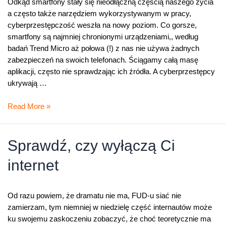
Odkąd smartfony stały się nieodłączną częścią naszego życia
a często także narzędziem wykorzystywanym w pracy,
cyberprzestępczość weszła na nowy poziom. Co gorsze,
smartfony są najmniej chronionymi urządzeniami,, według
badań Trend Micro aż połowa (!) z nas nie używa żadnych
zabezpieczeń na swoich telefonach. Ściągamy całą masę
aplikacji, często nie sprawdzając ich źródła. A cyberprzestępcy
ukrywają …
Zeus
Read More »
w
Twoim
smartfonie
Sprawdź, czy wyłączą Ci
internet
Od razu powiem, że dramatu nie ma, FUD-u siać nie
zamierzam, tym niemniej w niedzielę część internautów może
ku swojemu zaskoczeniu zobaczyć, że choć teoretycznie ma