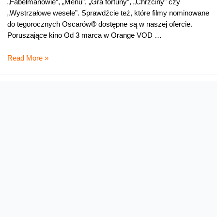
„Fabelmanowie”, „Menu”, „Gra fortuny”, „Chrzciny” czy
„Wystrzałowe wesele”. Sprawdźcie też, które filmy nominowane
do tegorocznych Oscarów® dostępne są w naszej ofercie.
Poruszające kino Od 3 marca w Orange VOD …
Hity
Read More »
marca
w
Orange
VOD
Filmy od serca w Orange VOD