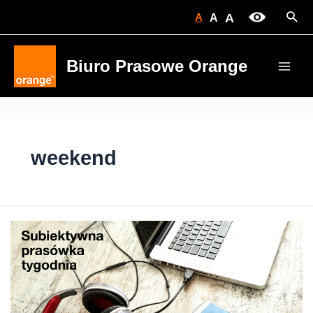
Skip
Sear
A
A
A
to
content
Biuro Prasowe Orange
Main
Men
weekend