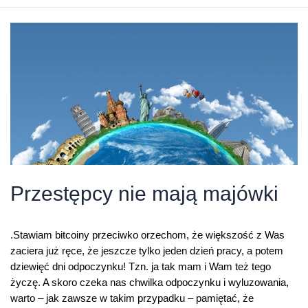
Ukrainie,
a
Putin
na
innej
planecie
Przestępcy nie mają majówki
.Stawiam bitcoiny przeciwko orzechom, że większość z Was
zaciera już ręce, że jeszcze tylko jeden dzień pracy, a potem
dziewięć dni odpoczynku! Tzn. ja tak mam i Wam też tego
życzę. A skoro czeka nas chwilka odpoczynku i wyluzowania,
warto – jak zawsze w takim przypadku – pamiętać, że