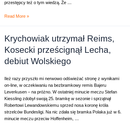
przestępcy też o tym wiedzą. Że …
Przestępcy
Read More »
nie
mają
majówki
Krychowiak utrzymał Reims,
Kosecki prześcignął Lecha,
debiut Wolskiego
Ileż razy przyszło mi nerwowo odświeżać stronę z wynikami
on-line, w oczekiwaniu na bezbramkowy remis Bajeru
Leverkusen – na próżno. W ostatniej minucie meczu Stefan
Kiessling zdobył swoją 25. bramkę w sezonie i sprzątnął
Robertowi Lewandowskiemu sprzed nosa koronę króla
strzelców Bundesligi. Na nic zdała się bramka Polaka już w 6.
minucie meczu przeciw Hoffenheim, …