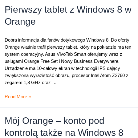
dla
Pierwszy tablet z Windows 8 w
Windows
Orange
8
Dobra informacja dla fanów dotykowego Windows 8. Do oferty
Orange właśnie trafił pierwszy tablet, który na pokładzie ma ten
system operacyjny. Asus VivoTab Smart oferujemy wraz z
usługami Orange Free Set i Nowy Business Everywhere.
Urządzenie ma 10-calowy ekran w technologii IPS dający
zwiększoną wyrazistość obrazu, procesor Intel Atom Z2760 z
zegarem 1,8 GHz oraz …
Pierwszy
Read More »
tablet
z
Windows
Mój Orange – konto pod
8
kontrolą także na Windows 8
w