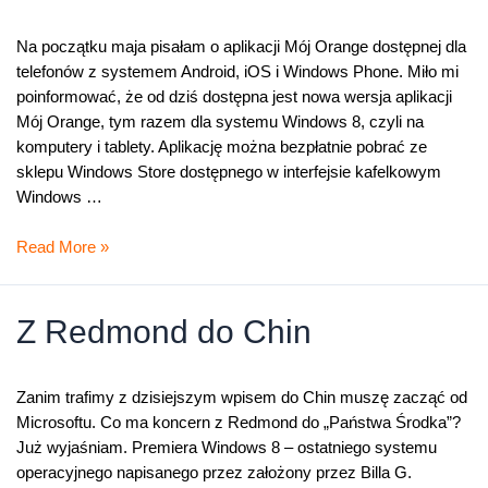
Orange
Na początku maja pisałam o aplikacji Mój Orange dostępnej dla
telefonów z systemem Android, iOS i Windows Phone. Miło mi
poinformować, że od dziś dostępna jest nowa wersja aplikacji
Mój Orange, tym razem dla systemu Windows 8, czyli na
komputery i tablety. Aplikację można bezpłatnie pobrać ze
sklepu Windows Store dostępnego w interfejsie kafelkowym
Windows …
Mój
Read More »
Orange
–
konto
Z Redmond do Chin
pod
kontrolą
także
Zanim trafimy z dzisiejszym wpisem do Chin muszę zacząć od
na
Microsoftu. Co ma koncern z Redmond do „Państwa Środka”?
Windows
Już wyjaśniam. Premiera Windows 8 – ostatniego systemu
8
operacyjnego napisanego przez założony przez Billa G.