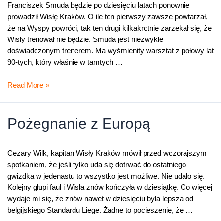
Franciszek Smuda będzie po dziesięciu latach ponownie
prowadził Wisłę Kraków. O ile ten pierwszy zawsze powtarzał,
że na Wyspy powróci, tak ten drugi kilkakrotnie zarzekał się, że
Wisły trenował nie będzie. Smuda jest niezwykle
doświadczonym trenerem. Ma wyśmienity warsztat z połowy lat
90-tych, który właśnie w tamtych …
Doświadczony
Read More »
profesor
Smuda
Pożegnanie z Europą
Cezary Wilk, kapitan Wisły Kraków mówił przed wczorajszym
spotkaniem, że jeśli tylko uda się dotrwać do ostatniego
gwizdka w jedenastu to wszystko jest możliwe. Nie udało się.
Kolejny głupi faul i Wisła znów kończyła w dziesiątkę. Co więcej
wydaje mi się, że znów nawet w dziesięciu była lepsza od
belgijskiego Standardu Liege. Żadne to pocieszenie, że …