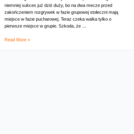
niemniej sukces już dziś duży, bo na dwa mecze przed
zakończeniem rozgrywek w fazie grupowej stołeczni mają
miejsce w fazie pucharowej. Teraz czeka walka tylko o
pierwsze miejsce w grupie. Szkoda, że …
Puchar
Read More »
jest
nasz
Rzadko mamy taki wieczór
Przepis na zwycięstwo dla „Białej Gwiazdy” – w pierwszej
połowie zdobyć na boisku przewagę liczebną, w przerwie
zgasić światło i tym samym przedłużyć ją o kwadrans i wtedy
wypoczęci strzelić zwycięską bramkę. Wczoraj przynajmniej
udalo się w meczu ostatniej szansy z angielskim Fulham. To
zwyciestwo jeszcze wiosny nie czyni, bo przed Wisła w Lidze
Europejskiej teraz …