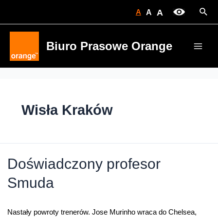
Skip
Sear
A
A
A
to
content
Biuro Prasowe Orange
Main
Men
Wisła Kraków
Doświadczony profesor
Smuda
Nastały powroty trenerów. Jose Murinho wraca do Chelsea,