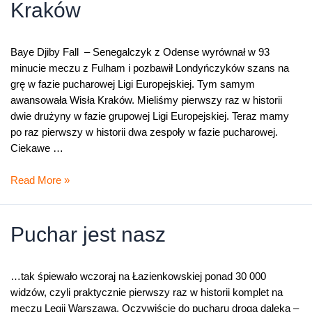
Kraków
Baye Djiby Fall – Senegalczyk z Odense wyrównał w 93
minucie meczu z Fulham i pozbawił Londyńczyków szans na
grę w fazie pucharowej Ligi Europejskiej. Tym samym
awansowała Wisła Kraków. Mieliśmy pierwszy raz w historii
dwie drużyny w fazie grupowej Ligi Europejskiej. Teraz mamy
po raz pierwszy w historii dwa zespoły w fazie pucharowej.
Ciekawe …
Baye
Read More »
Djiby
Fall
–
Puchar jest nasz
bohater
Wisły
Kraków
…tak śpiewało wczoraj na Łazienkowskiej ponad 30 000
widzów, czyli praktycznie pierwszy raz w historii komplet na
meczu Legii Warszawa. Oczywiście do pucharu droga daleka –