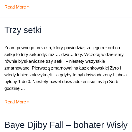
Pożegnanie
Read More »
z
Europą
Trzy setki
Znam pewnego prezesa, który powiedział, że jego rekord na
setkę to trzy sekundy: raz … dwa… trzy. Wczoraj widzieliśmy
równie błyskawiczne trzy setki – niestety wszystkie
zmarnowane. Pierwszą zmarnował na Łazienkowskiej Żyro i
wtedy kibice zakrzyknęli – a gdyby to był doświadczony Ljuboja
byłoby 1 do 0. Niestety nawet doświadczeni się mylą i Serb
godzinę …
Trzy
Read More »
setki
Baye Djiby Fall – bohater Wisły