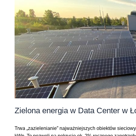
Zielona energia w Data Center w Ł
Trwa „zazielenianie” najważniejszych obiektów sieciow
kWp. To pozwoli na pokrycie ok. 2% rocznego zapotrzebo