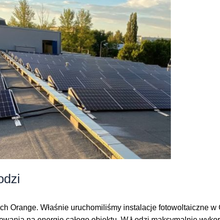
odzi
ych Orange. Właśnie uruchomiliśmy instalacje fotowoltaiczne
wania na energię całego obiektu. W Łodzi maksymalnie wykorzyst