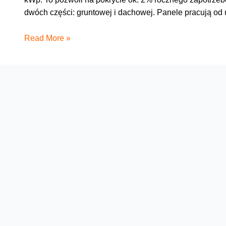
dwóch części: gruntowej i dachowej. Panele pracują o
Zielona
Read More »
energia
w
Data
Center
w
Łodzi