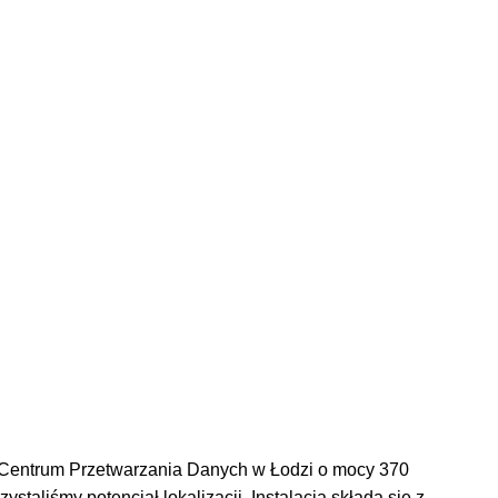
 w Centrum Przetwarzania Danych w Łodzi o mocy 370
aliśmy potencjał lokalizacji. Instalacja składa się z