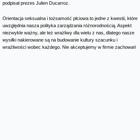
podpisał prezes Julien Ducarroz.
Orientacja seksualna i tożsamość płciowa to jedne z kwestii, które
uwzględnia nasza polityka zarządzania różnorodnością. Aspekt
niezwykle ważny, ale też wrażliwy dla wielu z nas, dlatego nasze
wysiłki nakierowane są na budowanie kultury szacunku i
wrażliwości wobec każdego. Nie akceptujemy w firmie zachowań
dyskryminacyjnych i naruszających godność.
Włączająca kultura organizacyjna
Temat różnorodności pojawił się w naszej komunikacji do
pracowników. Ruszyły podcasty Kingi Zacharjasz „
Liderka of the
record. Powered by Orange
”. Wiele uwagi poświęciliśmy w nich
tematom zarządzania w kontekście różnorodności. Do tej pory
ukazały się odcinki:
O kobiecych inicjatywach w organizacjach, męskiej
perspektywie i zmianie kursu.
Męskie spojrzenie na kobiecą perspektywę.