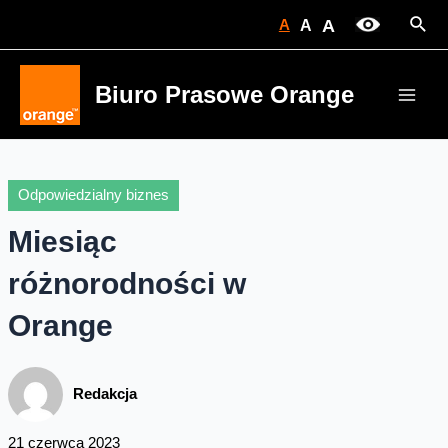
Skip
Sear
A
A
A
to
content
Biuro Prasowe Orange
Main
Men
Odpowiedzialny biznes
Miesiąc
różnorodności w
Orange
Redakcja
21 czerwca 2023