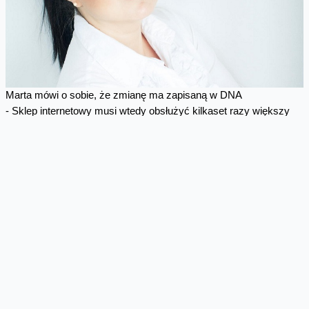
Marta mówi o sobie, że zmianę ma zapisaną w DNA
- Sklep internetowy musi wtedy obsłużyć kilkaset razy większy
ruch niż na co dzień, ale inwestowanie w serwery, które
wykorzystują pełnię swoich możliwości tylko przez jeden dzień w
roku jest przecież nieopłacalne – tłumaczy Marta.
Szybko jednak dodaje, że aspekt ekonomiczny nie jest w
przypadku transformacji najważniejszy.
- Przejście do chmury to przede wszystkim spłacanie długu
technologicznego – przyznają zgodnie Marta i Tomek.
Chodzi o długofalowe myślenie o celach biznesowych firmy. Ilość
miejsca na serwerach jest ograniczona. Chmura otwiera