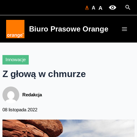
Skip
Sear
A
A
A
to
content
Biuro Prasowe Orange
Main
Men
Innowacje
Z głową w chmurze
Redakcja
08 listopada 2022