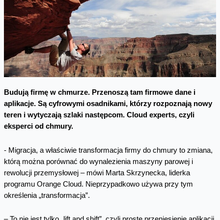
Budują firmę w chmurze. Przenoszą tam firmowe dane i
aplikacje. Są cyfrowymi osadnikami, którzy rozpoznają nowy
teren i wytyczają szlaki następcom. Cloud experts, czyli
eksperci od chmury.
- Migracja, a właściwie transformacja firmy do chmury to zmiana,
którą można porównać do wynalezienia maszyny parowej i
rewolucji przemysłowej – mówi Marta Skrzynecka, liderka
programu Orange Cloud. Nieprzypadkowo używa przy tym
określenia „transformacja”.
– To nie jest tylko „lift and shift”, czyli proste przeniesienie aplikacji