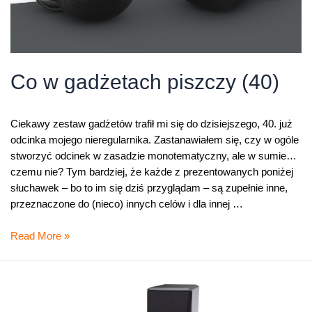
Co w gadżetach piszczy (40)
Ciekawy zestaw gadżetów trafił mi się do dzisiejszego, 40. już
odcinka mojego nieregularnika. Zastanawiałem się, czy w ogóle
stworzyć odcinek w zasadzie monotematyczny, ale w sumie…
czemu nie? Tym bardziej, że każde z prezentowanych poniżej
słuchawek – bo to im się dziś przyglądam – są zupełnie inne,
przeznaczone do (nieco) innych celów i dla innej …
Co
Read More »
w
gadżetach
piszczy
(40)