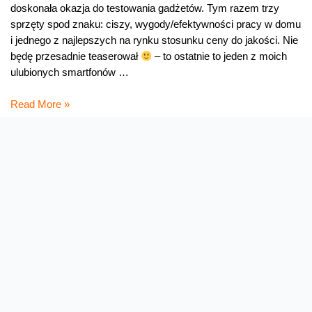
doskonała okazja do testowania gadżetów. Tym razem trzy
sprzęty spod znaku: ciszy, wygody/efektywności pracy w domu
i jednego z najlepszych na rynku stosunku ceny do jakości. Nie
będę przesadnie teaserował
– to ostatnie to jeden z moich
ulubionych smartfonów …
Co
Read More »
w
gadżetach
piszczy
(33)