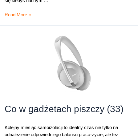
się kiedyś nad tym …
Który
Read More »
soundbar
do
domu?
Bose
700
kontra
Denon
DHT-
S516H
Co w gadżetach piszczy (33)
Kolejny miesiąc samoizolacji to idealny czas nie tylko na
odnalezienie odpowiedniego balansu praca-życie, ale też