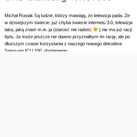
Michał Rosiak Są ludzie, którzy mawiają, że telewizja pada. Że
w dzisiejszym świecie, już chyba świecie internetu 3.0, telewizja
taka, jaką znam m.in. ja (starość nie radość
) nie ma już racji
bytu. Ja może jeszcze nie dawno przyznałbym im rację, ale po
dłuższym czasie korzystania z naszego nowego dekodera
Samsung ICU 100, dostępnego …
Przyszłość
Read More »
telewizji
–
spojrzenie
na
telewizor
Super
UHD
Samsung
49KS7500