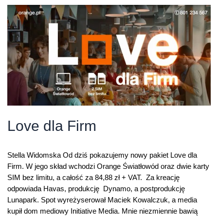
dostępne
w
Orange
TV
Love dla Firm
Stella Widomska Od dziś pokazujemy nowy pakiet Love dla
Firm. W jego skład wchodzi Orange Światłowód oraz dwie karty
SIM bez limitu, a całość za 84,88 zł + VAT. Za kreację
odpowiada Havas, produkcję Dynamo, a postprodukcję
Lunapark. Spot wyreżyserował Maciek Kowalczuk, a media
kupił dom mediowy Initiative Media. Mnie niezmiennie bawią