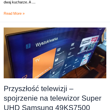
dwaj kucharze. A …
Love
Read More »
dla
Firm
Przyszłość telewizji –
spojrzenie na telewizor Super
UHD Samsung 49KS7500