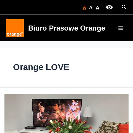
Skip
Sear
A
A
A
to
content
Biuro Prasowe Orange
Main
Men
Orange LOVE