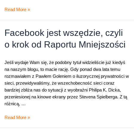
Prywatność
Read More »
zostaje
na
koniec
Facebook jest wszędzie, czyli
o krok od Raportu Mniejszości
Jeśli wydaje Wam się, że podobny tytuł widzieliście już kiedyś
na naszym blogu, to macie rację. Gdy ponad dwa lata temu
rozmawiałem z Pawłem Goleniem o iluzorycznej prywatności w
sieci, przewidywaliśmy, że wszechobecność sieci coraz
bardziej zbliża nas do sytuacji z wyobraźni Philipa K. Dicka,
przeniesionej na kinowe ekrany przez Stevena Spielberga. Z tą
różnicą, …
Facebook
Read More »
jest
wszędzie,