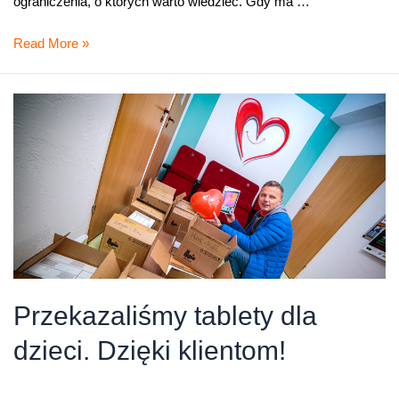
ograniczenia, o których warto wiedzieć. Gdy ma …
Recenzja
Read More »
Huawei
MatePad
T10s.
Tani
tablet
z
LTE
Przekazaliśmy tablety dla
dzieci. Dzięki klientom!