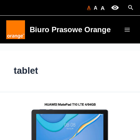
Skip
Sear
A
A
A
to
content
Biuro Prasowe Orange
Main
Men
tablet