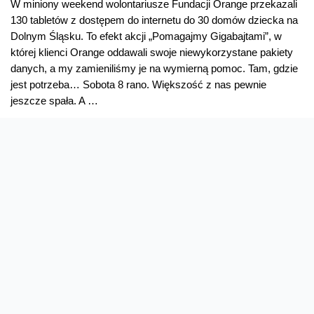
W miniony weekend wolontariusze Fundacji Orange przekazali
130 tabletów z dostępem do internetu do 30 domów dziecka na
Dolnym Śląsku. To efekt akcji „Pomagajmy Gigabajtami”, w
której klienci Orange oddawali swoje niewykorzystane pakiety
danych, a my zamieniliśmy je na wymierną pomoc. Tam, gdzie
jest potrzeba… Sobota 8 rano. Większość z nas pewnie
jeszcze spała. A …
Przekazaliśmy
Read More »
tablety
dla
dzieci.
Dzięki
klientom!