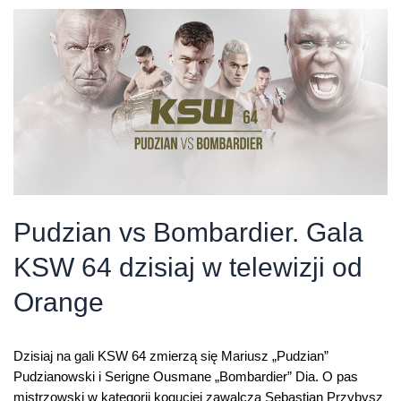
Telewizji
Orange
Pudzian vs Bombardier. Gala
KSW 64 dzisiaj w telewizji od
Orange
Dzisiaj na gali KSW 64 zmierzą się Mariusz „Pudzian”
Pudzianowski i Serigne Ousmane „Bombardier” Dia. O pas
mistrzowski w kategorii koguciej zawalczą Sebastian Przybysz