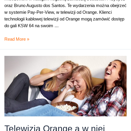
oraz Bruno Augusto dos Santos. Te wydarzenia można obejrzeć
w systemie Pay-Per-View, w telewizji od Orange. Klienci
technologii kablowej telewizji od Orange mogą zamówić dostęp
do gali KSW 64 na swoim …
Pudzian
Read More »
vs
Bombardier.
Gala
KSW
64
dzisiaj
w
telewizji
od
Orange
Telewizja Orange a w niej