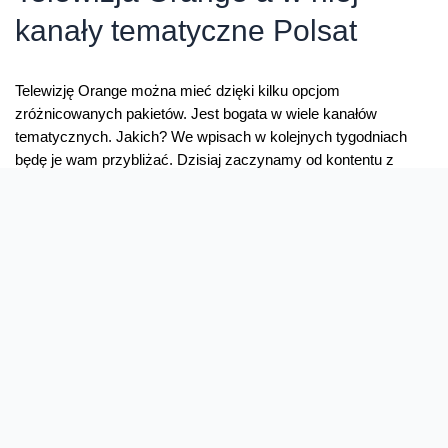
kanały tematyczne Polsat
Telewizję Orange można mieć dzięki kilku opcjom
zróżnicowanych pakietów. Jest bogata w wiele kanałów
tematycznych. Jakich? We wpisach w kolejnych tygodniach
będę je wam przybliżać. Dzisiaj zaczynamy od kontentu z
Polsatu. W ofercie technologii kablowej Telewizji Orange jest 28
kanałów tv z portfolio Polsatu Wśród nich m.in 15 stacji
tematycznych, które od 1 września mają …
Telewizja
Read More »
Orange
a
w
niej
kanały
tematyczne
Polsat