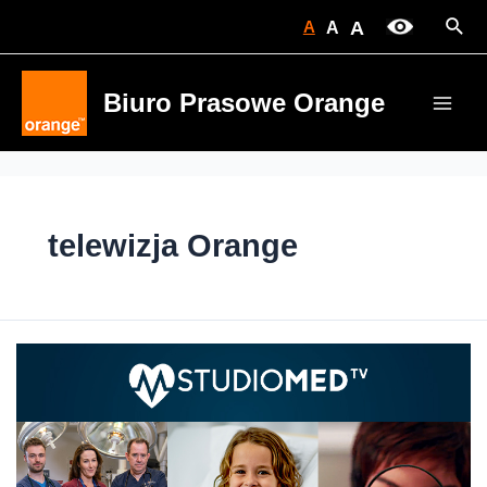
Skip
Sear
A
A
A
to
content
Biuro Prasowe Orange
Main
Men
telewizja Orange