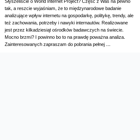
Słyszeliście o World Internet Project? Część z Was na pewno
tak, a reszcie wyjaśniam, że to międzynarodowe badanie
analizujące wpływ internetu na gospodarkę, politykę, trendy, ale
też zachowania, potrzeby i nawyki internautów. Realizowane
jest przez kilkadziesiąt ośrodków badawczych na świecie.
Mocno brzmi? I powinno bo to na prawdę poważna analiza.
Zainteresowanych zapraszam do pobrania pełnej …
Co
Read More »
nowego
w
internecie?
World Internet Project po raz
drugi w Polsce
2/3 Polaków korzysta z Internetu, jednak aż 1/3 nie widzi takiej
potrzeby. Spadła nieco w porównaniu z zeszłym rokiem liczba
użytkowników serwisów społecznościowych. Mniej korzystamy
też z komunikatorów, a najważniejszych medium jest telefon