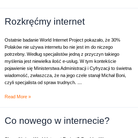
–
czyli
jak
Rozkręćmy internet
korzystamy
z
internetu
Ostatnie badanie World Internet Project pokazało, że 30%
Polaków nie używa internetu bo nie jest im do niczego
potrzebny. Według specjalistów jedną z przyczyn takiego
myślenia jest niewielka ilość e-usług. W tym kontekście
pojawienie się Ministerstwa Administracji i Cyfryzacji to świetna
wiadomość, zwłaszcza, że na jego czele stanął Michał Boni,
czyli specjalista od spraw trudnych. …
Rozkręćmy
Read More »
internet
Co nowego w internecie?