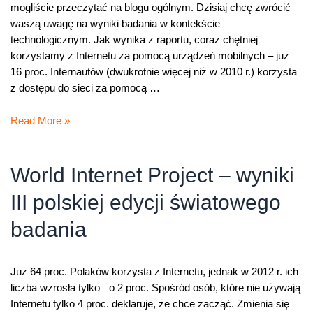
mogliście przeczytać na blogu ogólnym. Dzisiaj chcę zwrócić
waszą uwagę na wyniki badania w kontekście
technologicznym. Jak wynika z raportu, coraz chętniej
korzystamy z Internetu za pomocą urządzeń mobilnych – już
16 proc. Internautów (dwukrotnie więcej niż w 2010 r.) korzysta
z dostępu do sieci za pomocą …
Internauci:
Read More »
mobilni
i
zadowoleni
World Internet Project – wyniki
z
III polskiej edycji światowego
życia
badania
Już 64 proc. Polaków korzysta z Internetu, jednak w 2012 r. ich
liczba wzrosła tylko o 2 proc. Spośród osób, które nie używają
Internetu tylko 4 proc. deklaruje, że chce zacząć. Zmienia się