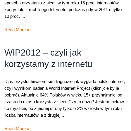
sposób korzystania z sieci, w tym roku 16 proc. internautów
korzystało z mobilnego Internetu, podczas gdy w 2011 r. tylko
10 proc. …
World
Read More »
Internet
Project
–
WIP2012 – czyli jak
wyniki
korzystamy z internetu
III
polskiej
edycji
Dziś przysłuchiwałem się diagnozie jak wygląda polski internet,
światowego
czyli wynikom badania World Internet Project (kliknijcie by je
badania
pobrać). Aktualnie 64% Polaków w wieku 15+ przynajmniej od
czasu do czasu korzysta z sieci. Czy to dużo? Jestem ciekaw
co myślicie, bo z jednej strony tylko o 2% wzrosła w tym roku
liczba internautów, a z drugiej …
WIP2012
Read More »