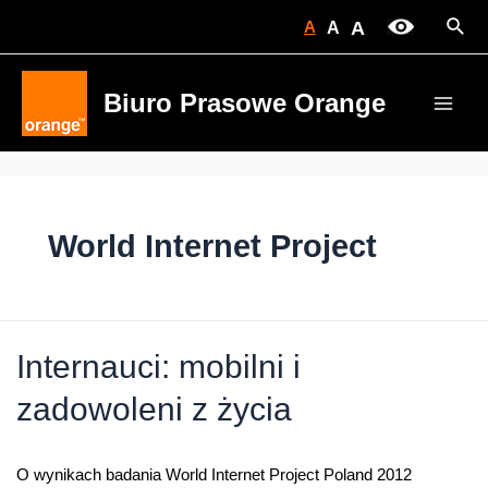
Skip
Sear
A
A
A
to
content
Biuro Prasowe Orange
Main
Men
World Internet Project
Internauci: mobilni i
zadowoleni z życia
O wynikach badania World Internet Project Poland 2012