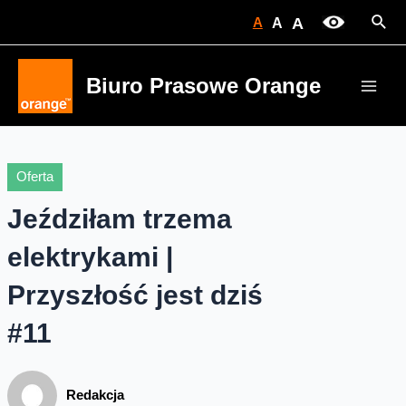
Skip
Sear
A
A
A
to
content
Biuro Prasowe Orange
Main
Men
Oferta
Jeździłam trzema
elektrykami |
Przyszłość jest dziś
#11
Redakcja