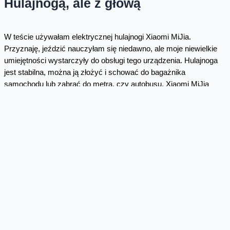
Hulajnogą, ale z głową
W teście używałam elektrycznej hulajnogi Xiaomi MiJia.
Przyznaję, jeździć nauczyłam się niedawno, ale moje niewielkie
umiejętności wystarczyły do obsługi tego urządzenia. Hulajnoga
jest stabilna, można ją złożyć i schować do bagażnika
samochodu lub zabrać do metra, czy autobusu. Xiaomi MiJia
przejeżdża do 30 km na jednym ładowaniu, a czas ładowania to 5
godz.
Ostatnio sporo słyszy się o wypadkach na hulajnogach, dlatego
pamiętajcie, że w świetle prawa hulajnoga jest traktowana, jak
pieszy. Może poruszać się po chodniku, ale już nie po ścieżce
rowerowej, ani jezdni. Sprawdźcie
Deskorolka dla aktywnych
Drugim urządzeniem była elektryczna deskorolka, Kawasaki