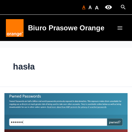
Skip
Sear
A
A
A
to
content
Biuro Prasowe Orange
Main
Men
hasła