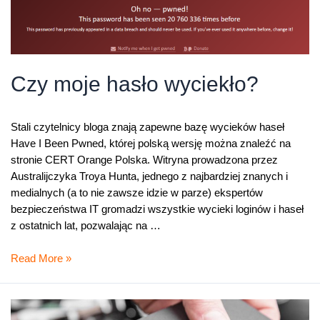
Czy moje hasło wyciekło?
Stali czytelnicy bloga znają zapewne bazę wycieków haseł
Have I Been Pwned, której polską wersję można znaleźć na
stronie CERT Orange Polska. Witryna prowadzona przez
Australijczyka Troya Hunta, jednego z najbardziej znanych i
medialnych (a to nie zawsze idzie w parze) ekspertów
bezpieczeństwa IT gromadzi wszystkie wycieki loginów i haseł
z ostatnich lat, pozwalając na …
Czy
Read More »
moje
hasło
wyciekło?