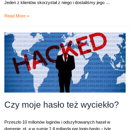
Jeden z klientów skorzystał z niego i dostaliśmy jego …
Krótka
Read More »
historia,
dlaczego
warto
dbać
o
hasło
(i
nie
tylko)
Czy moje hasło też wyciekło?
Przeszło 10 milionów loginów i odszyfrowanych haseł w
domenie .pl, a w sumie 1,4 miliarda par login-hasło – tyle