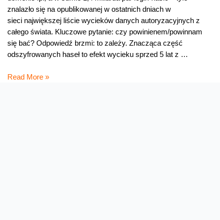
znalazło się na opublikowanej w ostatnich dniach w
sieci największej liście wycieków danych autoryzacyjnych z
całego świata. Kluczowe pytanie: czy powinienem/powinnam
się bać? Odpowiedź brzmi: to zależy. Znacząca część
odszyfrowanych haseł to efekt wycieku sprzed 5 lat z …
Czy
Read More »
moje
hasło
też
wyciekło?