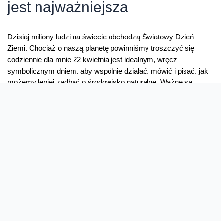
jest najważniejsza
Dzisiaj miliony ludzi na świecie obchodzą Światowy Dzień
Ziemi. Chociaż o naszą planetę powinniśmy troszczyć się
codziennie dla mnie 22 kwietnia jest idealnym, wręcz
symbolicznym dniem, aby wspólnie działać, mówić i pisać, jak
możemy lepiej zadbać o środowisko naturalne. Ważne są
wielkie zobowiązania państw i firm, ale także małe gesty, które
może robić każdy z …
Dzień,
Read More »
w
którym
nasza
planeta
jest
najważniejsza