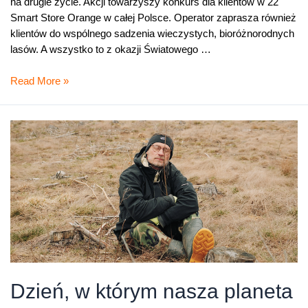
na drugie życie. Akcji towarzyszy konkurs dla klientów w 22
Smart Store Orange w całej Polsce. Operator zaprasza również
klientów do wspólnego sadzenia wieczystych, bioróżnorodnych
lasów. A wszystko to z okazji Światowego …
Zielony
Read More »
Tydzień
z
Orange
–
zaczynamy!
Dzień, w którym nasza planeta