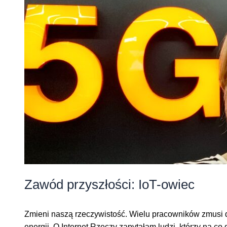
Zawód przyszłości: IoT-owiec
Zmieni naszą rzeczywistość. Wielu pracowników zmusi d
energii. O Internet Rzeczy zapytałam ludzi, którzy na co 