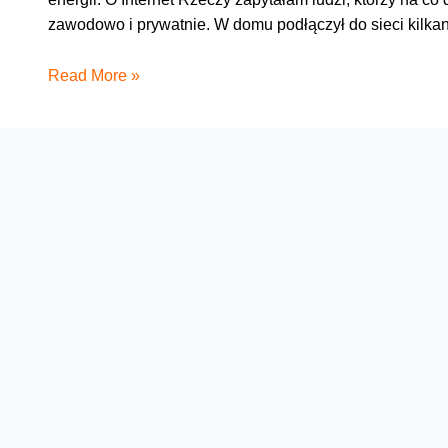
zawodowo i prywatnie. W domu podłączył do sieci kilka
Zawód
Read More »
przyszłości:
IoT-
owiec