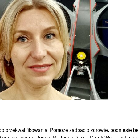
o przekwalifikowania. Pomoże zadbać o zdrowie, podniesie be
dzień go tworzą: Dorotę, Marlenę i Darka. Darek Wikar jest pasj