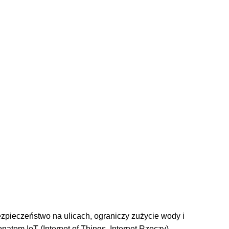
zpieczeństwo na ulicach, ograniczy zużycie wody i
onatem IoT (Internet of Things, Internet Rzeczy)