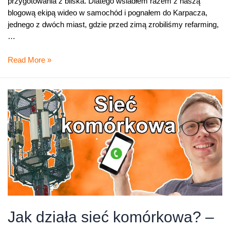
przygotowania z bliska. Dlatego wsiadłem razem z naszą
blogową ekipą wideo w samochód i pognałem do Karpacza,
jednego z dwóch miast, gdzie przed zimą zrobiliśmy refarming,
…
Nie
Read More »
boimy
się
zimy!
Jak
to
działa
#12
Jak działa sieć komórkowa? –