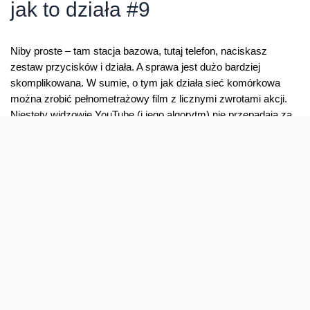
jak to działa #9
Niby proste – tam stacja bazowa, tutaj telefon, naciskasz
zestaw przycisków i działa. A sprawa jest dużo bardziej
skomplikowana. W sumie, o tym jak działa sieć komórkowa
można zrobić pełnometrażowy film z licznymi zwrotami akcji.
Niestety widzowie YouTube (i jego algorytm) nie przepadają za
tak długimi materiałami, więc wyszły nam 3 minuty
„Magia”
w …
Jak
Read More »
działa
sieć
komórkowa?
–
jak
to
działa
#9