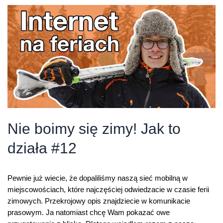
i
światłowód?
Jak
to
działa
#19
Nie boimy się zimy! Jak to
działa #12
Pewnie już wiecie, że dopaliliśmy naszą sieć mobilną w
miejscowościach, które najczęściej odwiedzacie w czasie ferii
zimowych. Przekrojowy opis znajdziecie w komunikacie
prasowym. Ja natomiast chcę Wam pokazać owe