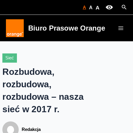
Skip
Sear
A
A
A
to
content
Biuro Prasowe Orange
Main
Men
Sieć
Rozbudowa,
rozbudowa,
rozbudowa – nasza
sieć w 2017 r.
Redakcja